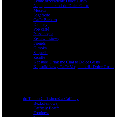
Letnie orzeźwienie Dolce Gusto
,
Napoje dla dzieci do Dolce Gusto
,
Musetti
,
Segafredo
,
Caffe Barbaro
,
Dallmayr
,
Pop caffé
,
Passalacqua
,
Zestaw testowy
,
Friends
,
Gimoka
,
Saquella
,
Zicaffè
,
Kapsułki Drink me Chai to Dolce Gusto
,
Kapsułki kawy Caffe Vergnano dla Dolce Gusto
do Tchibo Cafissimo® a Caffitaly
Bezkofeinową
,
Caffitaly Ecaffe
,
Foodness
,