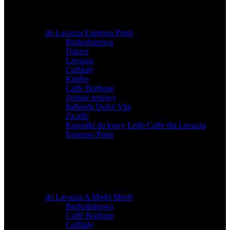
do Lavazza Espresso Point
Bezkofeinowa
,
Danesi
,
Lavazza
,
Caffitaly
,
Kimbo
,
Caffe Borbone
,
Zestaw testowy
,
Italfoods Dolce Vita
,
Zicaffe
,
Kapsułki do kawy Lollo Caffe dla Lavazza
Espresso Point
do Lavazza A Modo Mio®
Bezkofeinowa
,
Caffé Borbone
,
Caffitaly
,