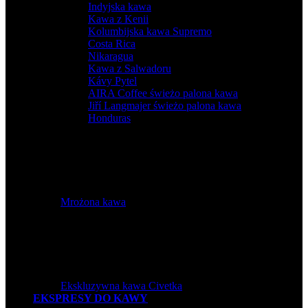
Indyjska kawa
,
Kawa z Kenii
,
Kolumbijska kawa Supremo
,
Costa Rica
,
Nikaragua
,
Kawa z Salwadoru
,
Kávy Pytel
,
AIRA Coffee świeżo palona kawa
,
Jiří Langmajer świeżo palona kawa
,
Honduras
Mrożona kawa
Ekskluzywna kawa Civetka
EKSPRESY DO KAWY