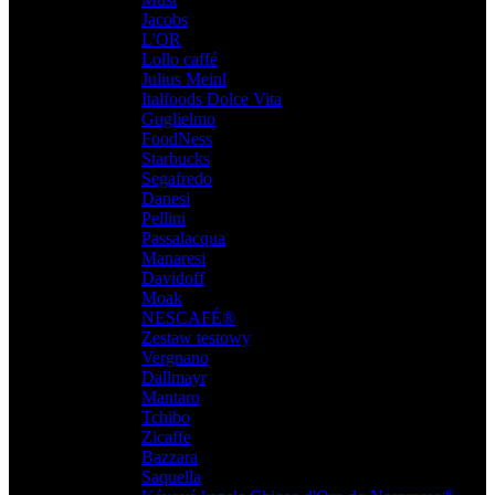
Jacobs
,
L'OR
,
Lollo caffé
,
Julius Meinl
,
Italfoods Dolce Vita
,
Guglielmo
,
FoodNess
,
Starbucks
,
Segafredo
,
Danesi
,
Pellini
,
Passalacqua
,
Manaresi
,
Davidoff
,
Moak
,
NESCAFÉ®
,
Zestaw testowy
,
Vergnano
,
Dallmayr
,
Mantaro
,
Tchibo
,
Zicaffe
,
Bazzara
,
Saquella
,