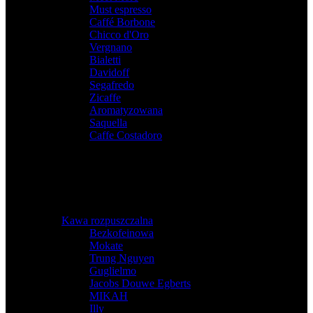
Must espresso
,
Caffé Borbone
,
Chicco d'Oro
,
Vergnano
,
Bialetti
,
Davidoff
,
Segafredo
,
Zicaffe
,
Aromatyzowana
,
Saquella
,
Caffe Costadoro
Kawa rozpuszczalna
Bezkofeinowa
,
Mokate
,
Trung Nguyen
,
Guglielmo
,
Jacobs Douwe Egberts
,
MIKAH
,
Illy
,