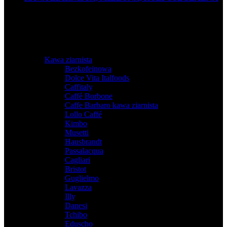
Kawa ziarnista
Bezkofeinowa
,
Dolce Vita Italfoods
,
Caffitaly
,
Caffé Borbone
,
Caffe Barbaro kawa ziarnista
,
Lollo Caffé
,
Kimbo
,
Musetti
,
Hausbrandt
,
Passalacqua
,
Cagliari
,
Bristot
,
Guglielmo
,
Lavazza
,
Illy
,
Danesi
,
Tchibo
,
Eduscho
,