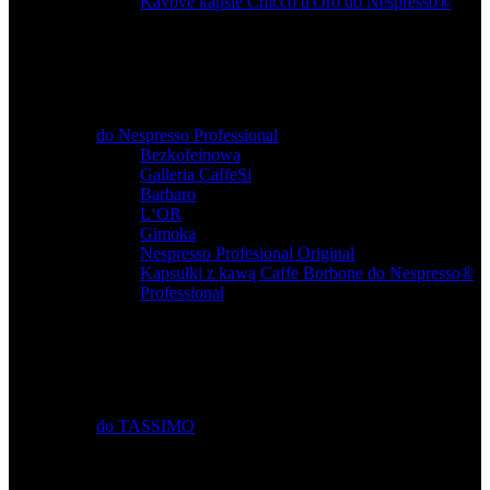
Kávové kapsle Chicco d'Oro do Nespresso®
do Nespresso Professional
Bezkofeinowa
,
Galleria CaffeSi
,
Barbaro
,
L‘OR
,
Gimoka
,
Nespresso Profesional Original
,
Kapsułki z kawą Caffe Borbone do Nespresso®
Professional
do TASSIMO