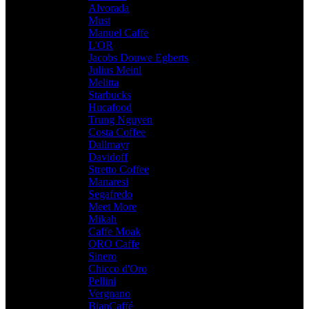
Alvorada
,
Must
,
Manuel Caffe
,
L'OR
,
Jacobs Douwe Egberts
,
Julius Meinl
,
Melitta
,
Starbucks
,
Hucafood
,
Trung Nguyen
,
Costa Coffee
,
Dallmayr
,
Davidoff
,
Stretto Coffee
,
Manaresi
,
Segafredo
,
Meet More
,
Mikah
,
Caffe Moak
,
ORO Caffe
,
Sinero
,
Chicco d'Oro
,
Pellini
,
Vergnano
,
BianCaffé
,