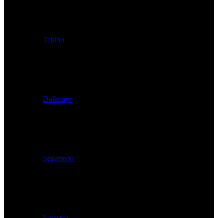
Tchibo
Dallmayr
Segafredo
Lavazza