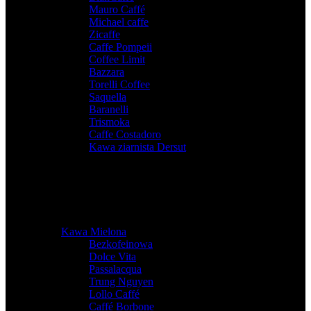
Mauro Caffé
,
Michael caffe
,
Zicaffe
,
Caffe Pompeii
,
Coffee Limit
,
Bazzara
,
Torelli Coffee
,
Saquella
,
Baranelli
,
Trismoka
,
Caffe Costadoro
,
Kawa ziarnista Dersut
Kawa Mielona
Bezkofeinowa
,
Dolce Vita
,
Passalacqua
,
Trung Nguyen
,
Lollo Caffé
,
Caffé Borbone
,