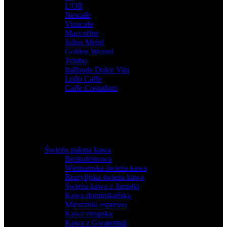
L'OR
,
Nescafe
,
Vinacafe
,
Maccoffee
,
Julius Meinl
,
Golden Weasel
,
Tchibo
,
Italfoods Dolce Vita
,
Lollo Caffe
,
Caffe Costadoro
Świeżo palona kawa
Bezkofeinowa
,
Wietnamska świeża kawa
,
Brazylijska świeża kawa
,
Świeża kawa z Jamajki
,
Kawa dominikańska
,
Mieszanki espresso
,
Kawa etiopska
,
Kawa z Gwatemali
,