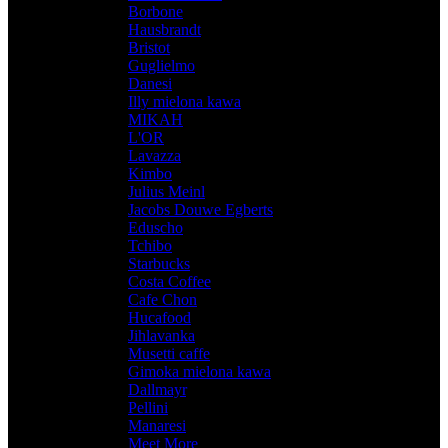
Borbone
,
Hausbrandt
,
Bristot
,
Guglielmo
,
Danesi
,
Illy mielona kawa
,
MIKAH
,
L'OR
,
Lavazza
,
Kimbo
,
Julius Meinl
,
Jacobs Douwe Egberts
,
Eduscho
,
Tchibo
,
Starbucks
,
Costa Coffee
,
Cafe Chon
,
Hucafood
,
Jihlavanka
,
Musetti caffe
,
Gimoka mielona kawa
,
Dallmayr
,
Pellini
,
Manaresi
,
Meet More
,