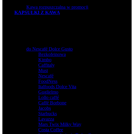
Kawa rozpuszczalna w promocji
KAPSUŁKI Z KAWĄ
do Nescafé Dolce Gusto
Bezkofeinowa
,
Kimbo
,
Caffitaly
,
Must
,
Nescafé
,
FoodNess
,
Italfoods Dolce Vita
,
Guglielmo
,
Lollo caffé
,
Caffé Borbone
,
Jacobs
,
Starbucks
,
Lavazza
,
Mars Twix Milky Way
,
Costa Coffee
,