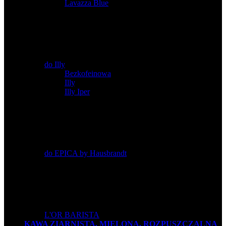
Lavazza Blue
do Illy
Bezkofeinowa
,
Illy
,
Illy Iper
do EPICA by Hausbrandt
L'OR BARISTA
KAWA ZIARNISTA, MIELONA, ROZPUSZCZALNA