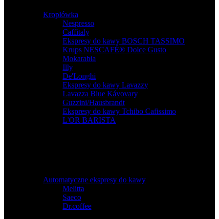
Kroplówka
Nespresso
,
Caffitaly
,
Ekspresy do kawy BOSCH TASSIMO
,
Krups NESCAFÉ® Dolce Gusto
,
Mokarabia
,
Illy
,
De'Longhi
,
Ekspresy do kawy Lavazzy
,
Lavazza Blue Kávovary
,
Guzzini/Hausbrandt
,
Ekspresy do kawy Tchibo Cafissimo
,
L'OR BARISTA
Automatyczne ekspresy do kawy
Melitta
,
Saeco
,
Dr.coffee