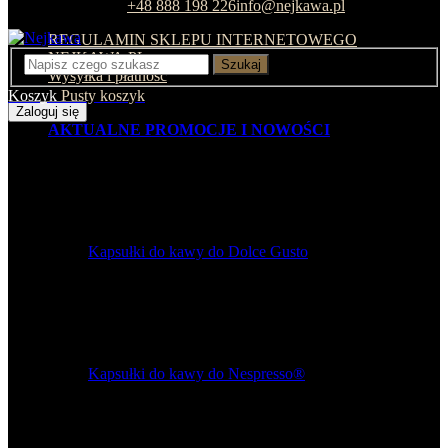
Wsparcie klienta:
+48 888 198 226
info@nejkawa.pl
REGULAMIN SKLEPU INTERNETOWEGO
NEJKAWA.PL
Szukaj
Wysyłka i płatność
Koszyk
Pusty koszyk
Zaloguj się
AKTUALNE PROMOCJE I NOWOŚCI
Kapsułki do kawy do Dolce Gusto
Kapsułki do kawy do Nespresso®