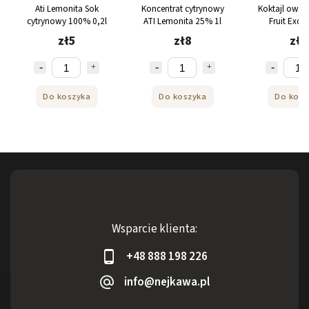
Ati Lemonita Sok
Koncentrat cytrynowy
Koktajl owoc
cytrynowy 100% 0,2l
ATI Lemonita 25% 1l
Fruit Exclu
opakowanie
zł5
zł8
zł8
Do koszyka
Do koszyka
Do kosz
Wsparcie klienta:
+48 888 198 226
info@nejkawa.pl