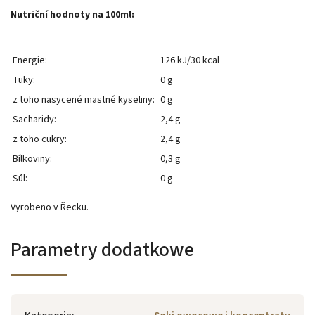
Nutriční hodnoty na 100ml:
Energie:
126 kJ/30 kcal
Tuky:
0 g
z toho nasycené mastné kyseliny:
0 g
Sacharidy:
2,4 g
z toho cukry:
2,4 g
Bílkoviny:
0,3 g
Sůl:
0 g
Vyrobeno v Řecku.
Parametry dodatkowe