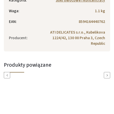
Kategoria
:
Soki owocowe i koncentraty
Waga
:
1.1 kg
EAN
:
8594164440762
ATI DELICATES s.r.o., Kubelikova
Producent
:
1224/42, 130 00 Praha 3, Czech
Republic
Produkty powiązane
Previous
Next