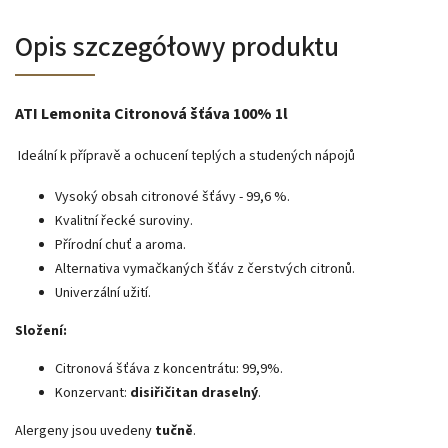
Opis szczegółowy produktu
ATI Lemonita Citronová šťáva 100% 1l
Ideální k přípravě a ochucení teplých a studených nápojů
Vysoký obsah citronové šťávy - 99,6 %.
Kvalitní řecké suroviny.
Přírodní chuť a aroma.
Alternativa vymačkaných šťáv z čerstvých citronů.
Univerzální užití.
Složení:
Citronová šťáva z koncentrátu: 99,9%.
Konzervant:
disiřičitan draselný
.
Alergeny jsou uvedeny
tučně
.