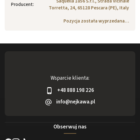
Saquella 1856 S.r.l., Strada Vicinale
Producent
:
Torretta, 24, 65128 Pescara (PE), Italy
Pozycja została wyprzedana…
Wsparcie klienta:
+48 888 198 226
info@nejkawa.pl
Obserwuj nas