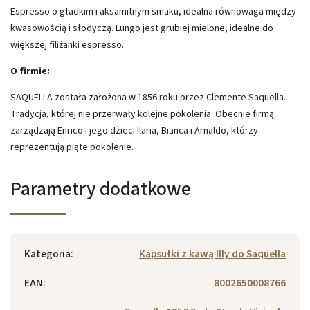
Espresso o gładkim i aksamitnym smaku, idealna równowaga między
kwasowością i słodyczą. Lungo jest grubiej mielone, idealne do
większej filiżanki espresso.
O firmie:
SAQUELLA została założona w 1856 roku przez Clemente Saquella.
Tradycja, której nie przerwały kolejne pokolenia. Obecnie firmą
zarządzają Enrico i jego dzieci Ilaria, Bianca i Arnaldo, którzy
reprezentują piąte pokolenie.
Parametry dodatkowe
Kategoria
:
Kapsułki z kawą Illy do Saquella
EAN
:
8002650008766